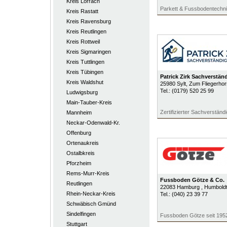
Kreis Lörrach
Parkett & Fussbodentechn
Kreis Rastatt
Kreis Ravensburg
Kreis Reutlingen
Kreis Rottweil
Kreis Sigmaringen
Kreis Tuttlingen
Kreis Tübingen
Patrick Zirk Sachverstän
Kreis Waldshut
25980
Sylt
, Zum Fliegerhor
Tel.:
(0179) 520 25 99
Ludwigsburg
Main-Tauber-Kreis
Zertifizierter Sachverständ
Mannheim
Neckar-Odenwald-Kr.
Offenburg
Ortenaukreis
Ostalbkreis
Pforzheim
Rems-Murr-Kreis
Fussboden Götze & Co.
Reutlingen
22083
Hamburg
, Humbold
Rhein-Neckar-Kreis
Tel.:
(040) 23 39 77
Schwäbisch Gmünd
Sindelfingen
Fussboden Götze seit 195
Stuttgart