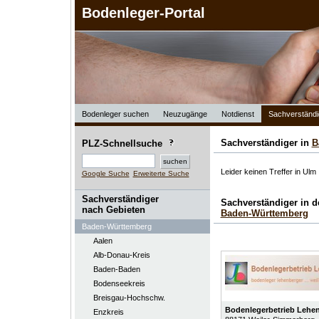
Bodenleger-Portal
Bodenleger suchen
Neuzugänge
Notdienst
Sachverständi
Sachverständiger in
B
PLZ-Schnellsuche
Leider keinen Treffer in Ulm
Google Suche
Erweiterte Suche
Sachverständiger
Sachverständiger in 
nach Gebieten
Baden-Württemberg
Baden-Württemberg
Aalen
Alb-Donau-Kreis
Baden-Baden
Bodenseekreis
Breisgau-Hochschw.
Bodenlegerbetrieb Lehe
Enzkreis