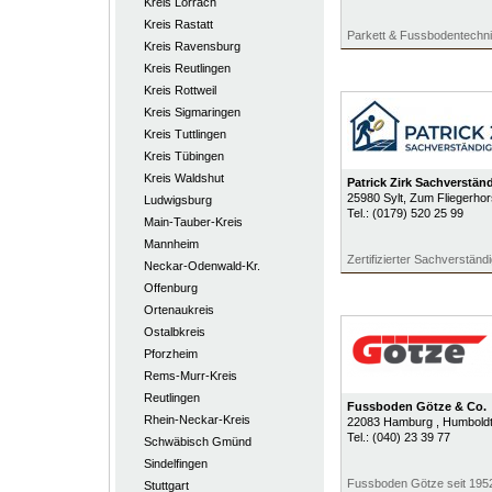
Kreis Lörrach
Kreis Rastatt
Parkett & Fussbodentechn
Kreis Ravensburg
Kreis Reutlingen
Kreis Rottweil
Kreis Sigmaringen
Kreis Tuttlingen
Kreis Tübingen
Kreis Waldshut
Patrick Zirk Sachverstän
25980
Sylt
, Zum Fliegerhor
Ludwigsburg
Tel.:
(0179) 520 25 99
Main-Tauber-Kreis
Mannheim
Zertifizierter Sachverständ
Neckar-Odenwald-Kr.
Offenburg
Ortenaukreis
Ostalbkreis
Pforzheim
Rems-Murr-Kreis
Reutlingen
Fussboden Götze & Co.
Rhein-Neckar-Kreis
22083
Hamburg
, Humbold
Tel.:
(040) 23 39 77
Schwäbisch Gmünd
Sindelfingen
Fussboden Götze seit 195
Stuttgart