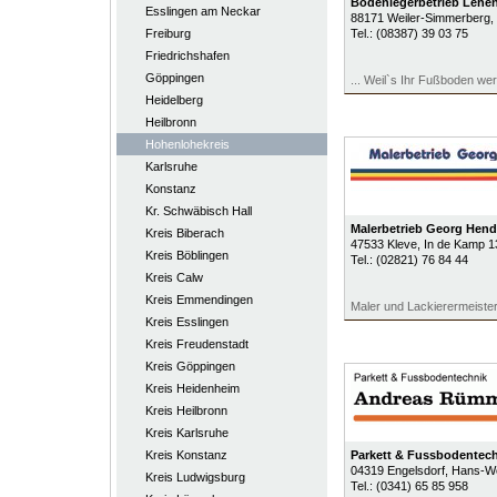
Bodenlegerbetrieb Lehe
Esslingen am Neckar
88171
Weiler-Simmerberg
,
Freiburg
Tel.:
(08387) 39 03 75
Friedrichshafen
Göppingen
... Weil`s Ihr Fußboden wert
Heidelberg
Heilbronn
Hohenlohekreis
Karlsruhe
Konstanz
Kr. Schwäbisch Hall
Malerbetrieb Georg Hendr
Kreis Biberach
47533
Kleve
, In de Kamp 1
Kreis Böblingen
Tel.:
(02821) 76 84 44
Kreis Calw
Kreis Emmendingen
Maler und Lackierermeiste
Kreis Esslingen
Kreis Freudenstadt
Kreis Göppingen
Kreis Heidenheim
Kreis Heilbronn
Kreis Karlsruhe
Kreis Konstanz
Parkett & Fussbodentec
04319
Engelsdorf
, Hans-We
Kreis Ludwigsburg
Tel.:
(0341) 65 85 958