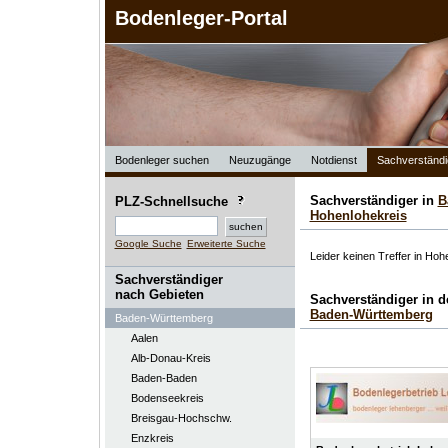
Bodenleger-Portal
Bodenleger suchen
Neuzugänge
Notdienst
Sachverständi
Sachverständiger in
B
PLZ-Schnellsuche
Hohenlohekreis
Google Suche
Erweiterte Suche
Leider keinen Treffer in Hoh
Sachverständiger
nach Gebieten
Sachverständiger in 
Baden-Württemberg
Baden-Württemberg
Aalen
Alb-Donau-Kreis
Baden-Baden
Bodenseekreis
Breisgau-Hochschw.
Enzkreis