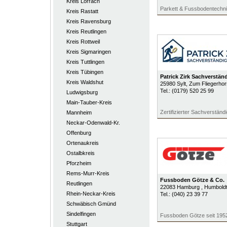
Kreis Lörrach
Parkett & Fussbodentechn
Kreis Rastatt
Kreis Ravensburg
Kreis Reutlingen
Kreis Rottweil
Kreis Sigmaringen
Kreis Tuttlingen
Kreis Tübingen
Patrick Zirk Sachverstän
Kreis Waldshut
25980
Sylt
, Zum Fliegerhor
Tel.:
(0179) 520 25 99
Ludwigsburg
Main-Tauber-Kreis
Zertifizierter Sachverständ
Mannheim
Neckar-Odenwald-Kr.
Offenburg
Ortenaukreis
Ostalbkreis
Pforzheim
Rems-Murr-Kreis
Fussboden Götze & Co.
Reutlingen
22083
Hamburg
, Humbold
Rhein-Neckar-Kreis
Tel.:
(040) 23 39 77
Schwäbisch Gmünd
Sindelfingen
Fussboden Götze seit 195
Stuttgart