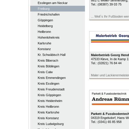
88171
Weiler-Simmerberg
,
Esslingen am Neckar
Tel.:
(08387) 39 03 75
Freiburg
Friedrichshafen
... Weil`s Ihr Fußboden wert
Göppingen
Heidelberg
Heilbronn
Hohenlohekreis
Karlsruhe
Konstanz
Kr. Schwäbisch Hall
Malerbetrieb Georg Hendr
47533
Kleve
, In de Kamp 1
Kreis Biberach
Tel.:
(02821) 76 84 44
Kreis Böblingen
Kreis Calw
Maler und Lackierermeiste
Kreis Emmendingen
Kreis Esslingen
Kreis Freudenstadt
Kreis Göppingen
Kreis Heidenheim
Kreis Heilbronn
Kreis Karlsruhe
Parkett & Fussbodentec
04319
Engelsdorf
, Hans-We
Kreis Konstanz
Tel.:
(0341) 65 85 958
Kreis Ludwigsburg