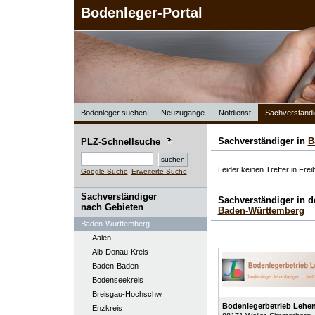
Bodenleger-Portal
Bodenleger suchen
Neuzugänge
Notdienst
Sachverständi
Sachverständiger in
B
PLZ-Schnellsuche
Leider keinen Treffer in Frei
Google Suche
Erweiterte Suche
Sachverständiger
Sachverständiger in 
nach Gebieten
Baden-Württemberg
Baden-Württemberg
Aalen
Alb-Donau-Kreis
Baden-Baden
Bodenseekreis
Breisgau-Hochschw.
Bodenlegerbetrieb Lehe
Enzkreis