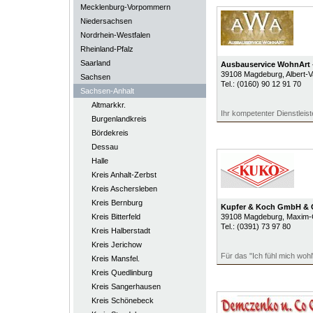
Mecklenburg-Vorpommern
Niedersachsen
Nordrhein-Westfalen
Rheinland-Pfalz
Saarland
Ausbauservice WohnArt -
39108
Magdeburg
, Albert-V
Sachsen
Tel.:
(0160) 90 12 91 70
Sachsen-Anhalt
Altmarkkr.
Ihr kompetenter Dienstleiste
Burgenlandkreis
Bördekreis
Dessau
Halle
Kreis Anhalt-Zerbst
Kreis Aschersleben
Kreis Bernburg
Kupfer & Koch GmbH & 
Kreis Bitterfeld
39108
Magdeburg
, Maxim-
Tel.:
(0391) 73 97 80
Kreis Halberstadt
Kreis Jerichow
Für das "Ich fühl mich wohl
Kreis Mansfel.
Kreis Quedlinburg
Kreis Sangerhausen
Kreis Schönebeck