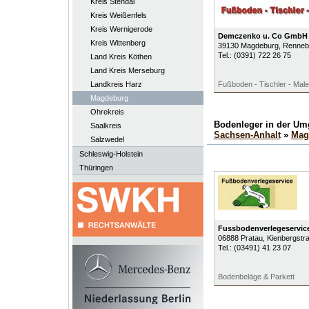
Kreis Stendal
Kreis Weißenfels
Kreis Wernigerode
Demczenko u. Co GmbH
Kreis Wittenberg
39130
Magdeburg
, Renneb
Tel.:
(0391) 722 26 75
Land Kreis Köthen
Land Kreis Merseburg
Landkreis Harz
Fußboden - Tischler - Male
Magdeburg
Ohrekreis
Bodenleger in der U
Saalkreis
Sachsen-Anhalt
»
Mag
Salzwedel
Schleswig-Holstein
Thüringen
Fussbodenverlegeservice
06888
Pratau
, Kienbergstr
Tel.:
(03491) 41 23 07
Bodenbeläge & Parkett