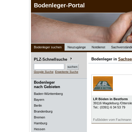
Bodenleger-Portal
Bodenleger suchen
Neuzugänge
Notdienst
Sachverständi
Bodenleger in
Sachse
PLZ-Schnellsuche
Google Suche
Erweiterte Suche
Bodenleger
nach Gebieten
Baden-Württemberg
LR Böden in Bestform
Bayern
39116
Magdeburg /Ottersl
Berlin
Tel.:
(0391) 6 34 53 79
Brandenburg
Bremen
Fußböden vom Fachmann
Hamburg
Hessen