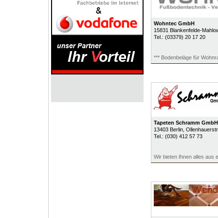
Wohntec GmbH
15831
Blankenfelde-Mahlo
Tel.:
(03379) 20 17 20
*** Bodenbeläge für Wohnra
Tapeten Schramm GmbH
13403
Berlin
, Ollenhauerstr
Tel.:
(030) 412 57 73
Wir bieten Ihnen alles aus 