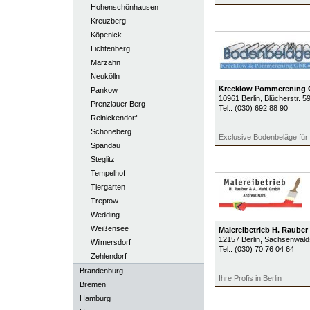
Hohenschönhausen
Kreuzberg
Köpenick
Lichtenberg
Marzahn
Neukölln
Krecklow Pommerening
Pankow
10961
Berlin
, Blücherstr. 5
Prenzlauer Berg
Tel.:
(030) 692 88 90
Reinickendorf
Schöneberg
Exclusive Bodenbeläge für 
Spandau
Steglitz
Tempelhof
Tiergarten
Treptow
Wedding
Weißensee
Malereibetrieb H. Raube
12157
Berlin
, Sachsenwald
Wilmersdorf
Tel.:
(030) 70 76 04 64
Zehlendorf
Brandenburg
Ihre Profis in Berlin
Bremen
Hamburg