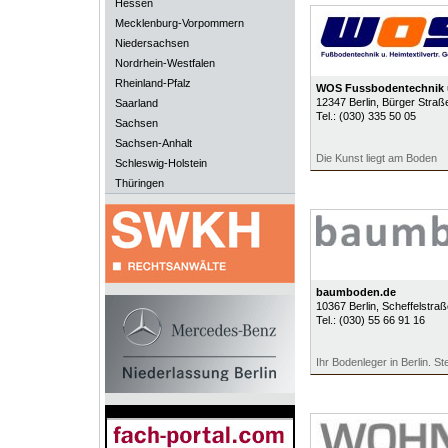
Hessen
Mecklenburg-Vorpommern
Niedersachsen
Nordrhein-Westfalen
Rheinland-Pfalz
WOS Fussbodentechnik u.
12347
Berlin
, Bürger Straß
Saarland
Tel.:
(030) 335 50 05
Sachsen
Sachsen-Anhalt
Die Kunst liegt am Boden
Schleswig-Holstein
Thüringen
baumboden.de
10367
Berlin
, Scheffelstra
Tel.:
(030) 55 66 91 16
Ihr Bodenleger in Berlin. St