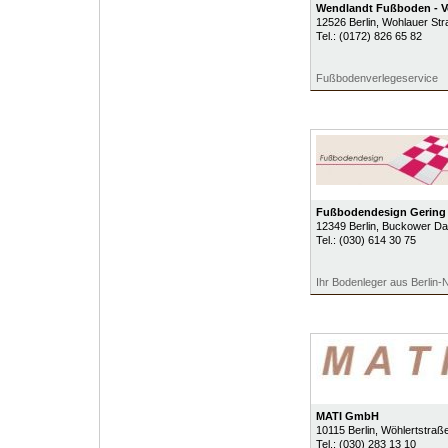
Wendlandt Fußboden - Ve
12526
Berlin
, Wohlauer Str
Tel.:
(0172) 826 65 82
Fußbodenverlegeservice
Fußbodendesign Gerin
12349
Berlin
, Buckower D
Tel.:
(030) 614 30 75
Ihr Bodenleger aus Berlin-N
MATI GmbH
10115
Berlin
, Wöhlertstraß
Tel.:
(030) 283 13 10