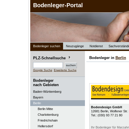
Bodenleger-Portal
Bodenleger suchen
Neuzugänge
Notdienst
Sachverständi
Bodenleger in
Berlin
PLZ-Schnellsuche
Google Suche
Erweiterte Suche
Bodenleger
nach Gebieten
Baden-Württemberg
Bayern
Berlin
Bodendesign GmbH
Berlin Mitte
12681
Berlin
, Wolfener Str.
Charlottenburg
Tel.:
(030) 93 77 21 80
Friedrichshain
Hellersdorf
Ihr Bodenleger für Marza